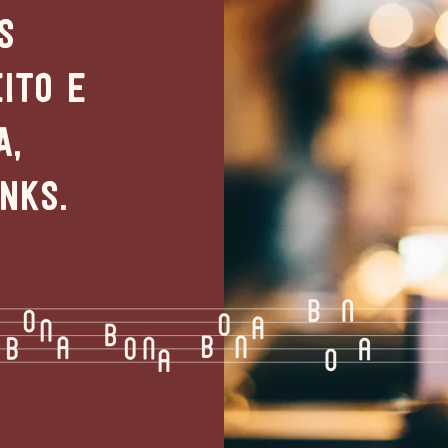
s
eito e
a,
inks.