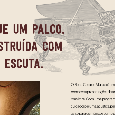
ue um palco.
struída com
 escuta.
O Bona Casa de Música é um
promove apresentações de ar
brasileira. Com uma program
cuidadoso e uma acústica pen
tanto para os músicos como p