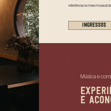
referência no meio musical d
INGRESSOS
Música e com
EXPERI
E ACON