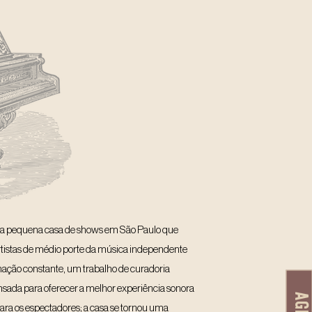
a pequena casa de shows em São Paulo que
tistas de médio porte da música independente
ação constante, um trabalho de curadoria
sada para oferecer a melhor experiência sonora
ara os espectadores; a casa se tornou uma